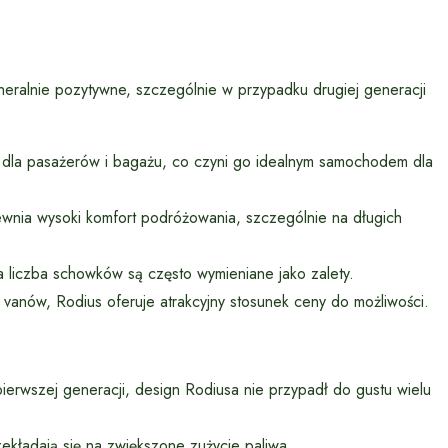
eralnie pozytywne, szczególnie w przypadku drugiej generacji
 dla pasażerów i bagażu, co czyni go idealnym samochodem dla
nia wysoki komfort podróżowania, szczególnie na długich
a liczba schowków są często wymieniane jako zalety.
anów, Rodius oferuje atrakcyjny stosunek ceny do możliwości.
erwszej generacji, design Rodiusa nie przypadł do gustu wielu
kładają się na zwiększone zużycie paliwa.