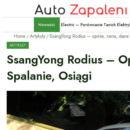
Nowości:
Volkswagen ID.Polo Kontra Rena
Home
Artykuły
ARTYKUŁY
SsangYong Rodius – Op
Spalanie, Osiągi