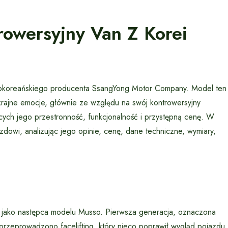
owersyjny Van Z Korei
okoreańskiego producenta SsangYong Motor Company. Model ten
ajne emocje, głównie ze względu na swój kontrowersyjny
cych jego przestronność, funkcjonalność i przystępną cenę. W
azdowi, analizując jego opinie, cenę, dane techniczne, wymiary,
jako następca modelu Musso. Pierwsza generacja, oznaczona
rzeprowadzono facelifting, który nieco poprawił wygląd pojazdu,