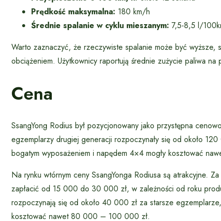
Prędkość maksymalna:
180 km/h
Średnie spalanie w cyklu mieszanym:
7,5-8,5 l/100
Warto zaznaczyć, że rzeczywiste spalanie może być wyższe, s
obciążeniem. Użytkownicy raportują średnie zużycie paliwa na
Cena
SsangYong Rodius był pozycjonowany jako przystępna cenowo 
egzemplarzy drugiej generacji rozpoczynały się od około 12
bogatym wyposażeniem i napędem 4×4 mogły kosztować nawe
Na rynku wtórnym ceny SsangYonga Rodiusa są atrakcyjne. Za
zapłacić od 15 000 do 30 000 zł, w zależności od roku produk
rozpoczynają się od około 40 000 zł za starsze egzemplarz
kosztować nawet 80 000 – 100 000 zł.