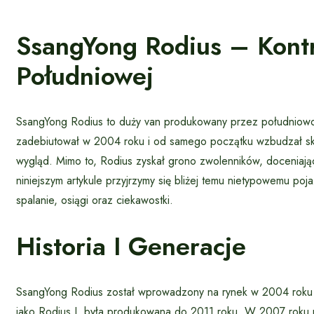
SsangYong Rodius – Kontr
Południowej
SsangYong Rodius to duży van produkowany przez południow
zadebiutował w 2004 roku i od samego początku wzbudzał skr
wygląd. Mimo to, Rodius zyskał grono zwolenników, doceniają
niniejszym artykule przyjrzymy się bliżej temu nietypowemu poj
spalanie, osiągi oraz ciekawostki.
Historia I Generacje
SsangYong Rodius został wprowadzony na rynek w 2004 roku 
jako Rodius I, była produkowana do 2011 roku. W 2007 roku p