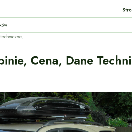
Str
ult Twingo Electric — Porównanie Tanich Elektryków
SsangYong Rodius – opinie, cena, dane techniczne, wymiary, spalanie, osiągi
inie, Cena, Dane Techn