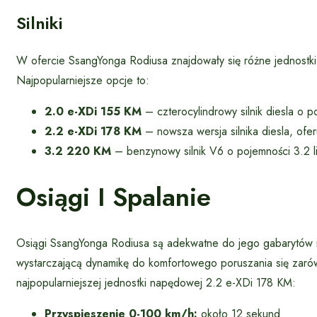
Silniki
W ofercie SsangYonga Rodiusa znajdowały się różne jednostk
Najpopularniejsze opcje to:
2.0 e-XDi 155 KM
– czterocylindrowy silnik diesla o po
2.2 e-XDi 178 KM
– nowsza wersja silnika diesla, ofer
3.2 220 KM
– benzynowy silnik V6 o pojemności 3.2 li
Osiągi I Spalanie
Osiągi SsangYonga Rodiusa są adekwatne do jego gabarytów i 
wystarczającą dynamikę do komfortowego poruszania się zarówn
najpopularniejszej jednostki napędowej 2.2 e-XDi 178 KM:
Przyspieszenie 0-100 km/h:
około 12 sekund