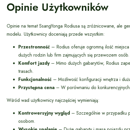
Opinie Użytkowników
Opinie na temat SsangYonga Rodiusa są zróżnicowane, ale gen
modelu. Użytkownicy doceniają przede wszystkim:
Przestronność
– Rodius oferuje ogromną ilość miejsca
dużych rodzin lub firm zajmujących się przewozem osób.
Komfort jazdy
– Mimo dużych gabarytów, Rodius zapew
trasach.
Funkcjonalność
– Możliwość konfiguracji wnętrza i duż
Przystępna cena
– W porównaniu do konkurencyjnych v
Wśród wad użytkownicy najczęściej wymieniają:
Kontrowersyjny wygląd
– Szczególnie w przypadku pi
osobom.
Wysokie spalanie
– Duże gabaryty i masa pojazdu prze