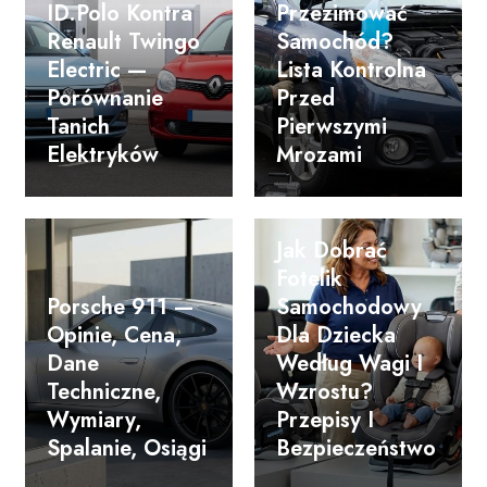
ID.Polo Kontra
Przezimować
Renault Twingo
Samochód?
Electric —
Lista Kontrolna
Porównanie
Przed
Tanich
Pierwszymi
Elektryków
Mrozami
Jak Dobrać
Fotelik
Porsche 911 —
Samochodowy
Opinie, Cena,
Dla Dziecka
Dane
Według Wagi I
Techniczne,
Wzrostu?
Wymiary,
Przepisy I
Spalanie, Osiągi
Bezpieczeństwo