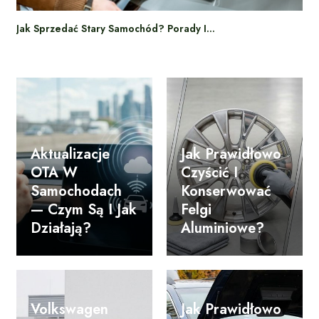
Jak Sprzedać Stary Samochód? Porady I…
Aktualizacje
Jak Prawidłowo
OTA W
Czyścić I
Samochodach
Konserwować
— Czym Są I Jak
Felgi
Działają?
Aluminiowe?
Volkswagen
Jak Prawidłowo