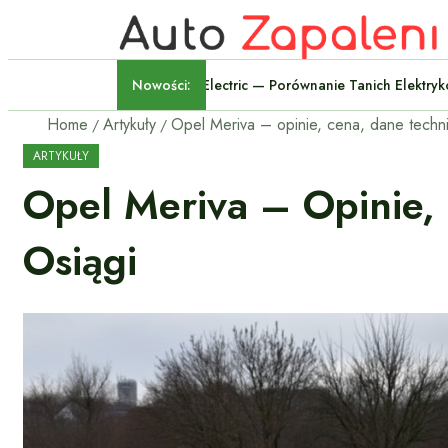
Nowości:
Volkswagen ID.Polo Kontra Rena
Home
Artykuły
ARTYKUŁY
Opel Meriva – Opinie,
Osiągi