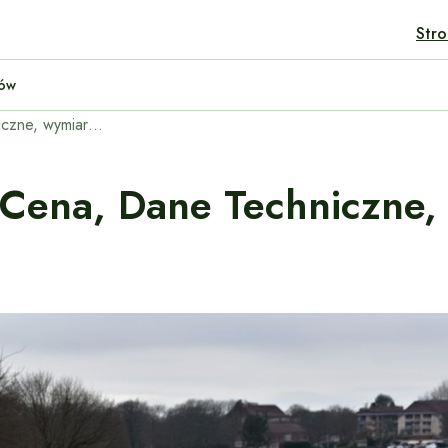
Str
ult Twingo Electric — Porównanie Tanich Elektryków
Opel Meriva – opinie, cena, dane techniczne, wymiary, spalanie, osiągi
 Cena, Dane Techniczne,