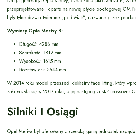
Druga generacja Opla Merivy, oznaczona jako Meriva B, zade
przeprojektowane i oparte na nowej płycie podłogowej GM Fia
były tylne drzwi otwierane „pod wiatr”, nazwane przez produ
Wymiary Opla Merivy B:
Długość: 4288 mm
Szerokość: 1812 mm
Wysokość: 1615 mm
Rozstaw osi: 2644 mm
W 2014 roku model przeszedł delikatny face lifting, który wpro
zakończyła się w 2017 roku, a jej następcą został crossover O
Silniki I Osiągi
Opel Meriva był oferowany z szeroką gamą jednostek napędo