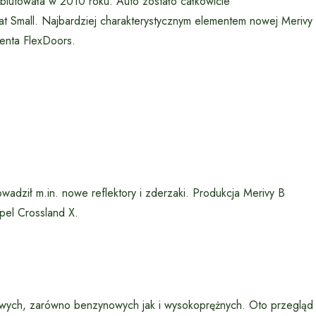
biutowała w 2010 roku. Auto zostało całkowicie
t Small. Najbardziej charakterystycznym elementem nowej Merivy
centa FlexDoors.
wadził m.in. nowe reflektory i zderzaki. Produkcja Merivy B
pel Crossland X.
wych, zarówno benzynowych jak i wysokoprężnych. Oto przegląd