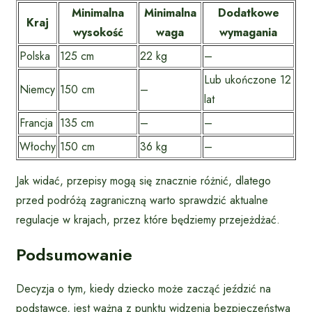
Minimalna
Minimalna
Dodatkowe
Kraj
wysokość
waga
wymagania
Polska
125 cm
22 kg
–
Lub ukończone 12
Niemcy
150 cm
–
lat
Francja
135 cm
–
–
Włochy
150 cm
36 kg
–
Jak widać, przepisy mogą się znacznie różnić, dlatego
przed podróżą zagraniczną warto sprawdzić aktualne
regulacje w krajach, przez które będziemy przejeżdżać.
Podsumowanie
Decyzja o tym, kiedy dziecko może zacząć jeździć na
podstawce, jest ważna z punktu widzenia bezpieczeństwa