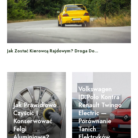
Jak Zostać Kierowcą Rajdowym? Droga Do…
Volkswagen
ID.Polo Kontra
Jak Prawidłowo
Renault Twingo
Czyścić I
Electric —
Konserwować
Porównanie
Felgi
Tanich
Aluminiowe?
Elektryków