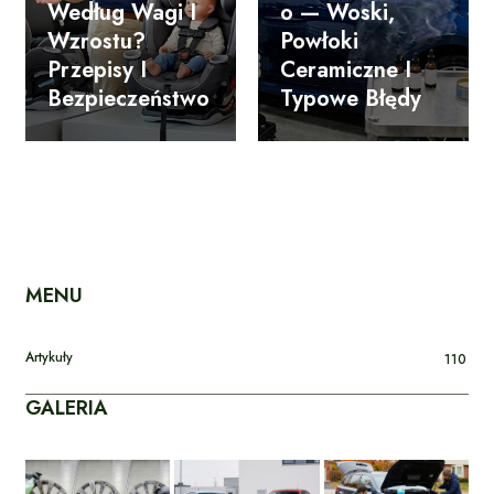
Według Wagi I
O — Woski,
Wzrostu?
Powłoki
Przepisy I
Ceramiczne I
Bezpieczeństwo
Typowe Błędy
MENU
Artykuły
110
GALERIA