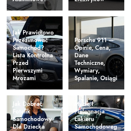
Jak Prawidłowo
Przezimować
Porsche 911 —
Samochód?
Opinie, Cena,
Lista Kontrolna
Dane
Przed
Techniczne,
Pierwszymi
Wymiary,
Mrozami
Spalanie, Osiągi
Jak Dobrać
Mycie I
Fotelik
Pielęgnacja
Samochodowy
Lakieru
Dla Dziecka
Samochodoweg