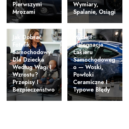
Pierwszymi
Wymiary,
Mrozami
Spalanie, Osiągi
Jak Dobrać
Mycie I
Fotelik
Pielęgnacja
Samochodowy
Lakieru
Dla Dziecka
Samochodoweg
Według Wagi I
O — Woski,
Wzrostu?
Powłoki
Przepisy I
Ceramiczne I
Bezpieczeństwo
Typowe Błędy