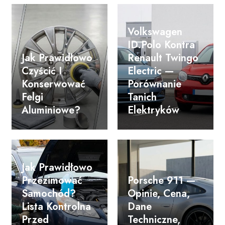
Volkswagen
ID.Polo Kontra
Jak Prawidłowo
Renault Twingo
Czyścić I
Electric —
Konserwować
Porównanie
Felgi
Tanich
Aluminiowe?
Elektryków
Jak Prawidłowo
Przezimować
Porsche 911 —
Samochód?
Opinie, Cena,
Lista Kontrolna
Dane
Przed
Techniczne,