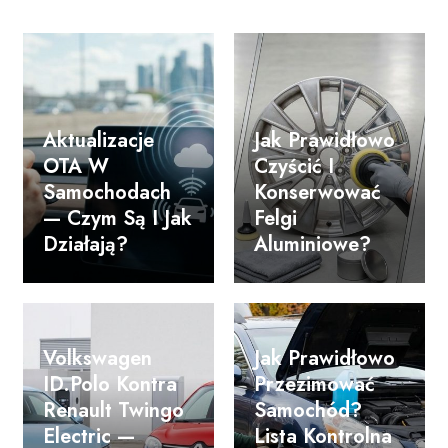
Aktualizacje
Jak Prawidłowo
OTA W
Czyścić I
Samochodach
Konserwować
— Czym Są I Jak
Felgi
Działają?
Aluminiowe?
Volkswagen
Jak Prawidłowo
ID.Polo Kontra
Przezimować
Renault Twingo
Samochód?
Electric —
Lista Kontrolna