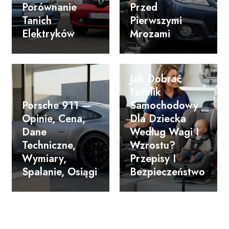
Porównanie
Przed
Tanich
Pierwszymi
Elektryków
Mrozami
Jak Dobrać
Fotelik
Porsche 911 —
Samochodowy
Opinie, Cena,
Dla Dziecka
Dane
Według Wagi I
Techniczne,
Wzrostu?
Wymiary,
Przepisy I
Spalanie, Osiągi
Bezpieczeństwo