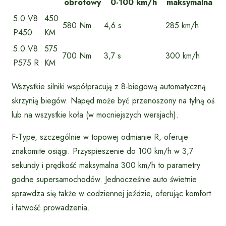
obrotowy
0-100 km/h
maksymalna
5.0 V8
450
580 Nm
4,6 s
285 km/h
P450
KM
5.0 V8
575
700 Nm
3,7 s
300 km/h
P575 R
KM
Wszystkie silniki współpracują z 8-biegową automatyczną
skrzynią biegów. Napęd może być przenoszony na tylną oś
lub na wszystkie koła (w mocniejszych wersjach).
F-Type, szczególnie w topowej odmianie R, oferuje
znakomite osiągi. Przyspieszenie do 100 km/h w 3,7
sekundy i prędkość maksymalna 300 km/h to parametry
godne supersamochodów. Jednocześnie auto świetnie
sprawdza się także w codziennej jeździe, oferując komfort
i łatwość prowadzenia.