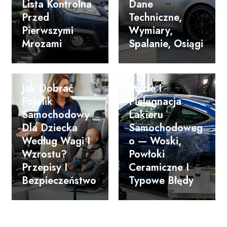
Lista Kontrolna
Dane
Przed
Techniczne,
Pierwszymi
Wymiary,
Mrozami
Spalanie, Osiągi
Jak Dobrać
Mycie I
Fotelik
Pielęgnacja
Samochodowy
Lakieru
Dla Dziecka
Samochodoweg
Według Wagi I
O — Woski,
Wzrostu?
Powłoki
Przepisy I
Ceramiczne I
Bezpieczeństwo
Typowe Błędy