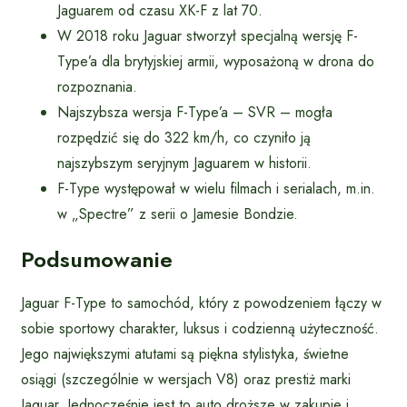
Jaguarem od czasu XK-F z lat 70.
W 2018 roku Jaguar stworzył specjalną wersję F-
Type’a dla brytyjskiej armii, wyposażoną w drona do
rozpoznania.
Najszybsza wersja F-Type’a – SVR – mogła
rozpędzić się do 322 km/h, co czyniło ją
najszybszym seryjnym Jaguarem w historii.
F-Type występował w wielu filmach i serialach, m.in.
w „Spectre” z serii o Jamesie Bondzie.
Podsumowanie
Jaguar F-Type to samochód, który z powodzeniem łączy w
sobie sportowy charakter, luksus i codzienną użyteczność.
Jego największymi atutami są piękna stylistyka, świetne
osiągi (szczególnie w wersjach V8) oraz prestiż marki
Jaguar. Jednocześnie jest to auto droższe w zakupie i