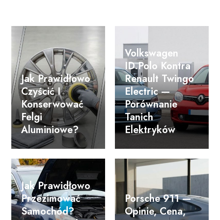
Volkswagen
ID.Polo Kontra
Jak Prawidłowo
Renault Twingo
Czyścić I
Electric —
Konserwować
Porównanie
Felgi
Tanich
Aluminiowe?
Elektryków
Jak Prawidłowo
Przezimować
Porsche 911 —
Samochód?
Opinie, Cena,