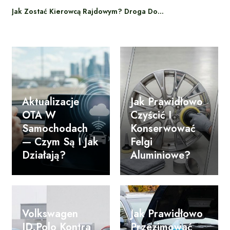
Jak Zostać Kierowcą Rajdowym? Droga Do…
Aktualizacje
Jak Prawidłowo
OTA W
Czyścić I
Samochodach
Konserwować
— Czym Są I Jak
Felgi
Działają?
Aluminiowe?
Volkswagen
Jak Prawidłowo
ID.Polo Kontra
Przezimować