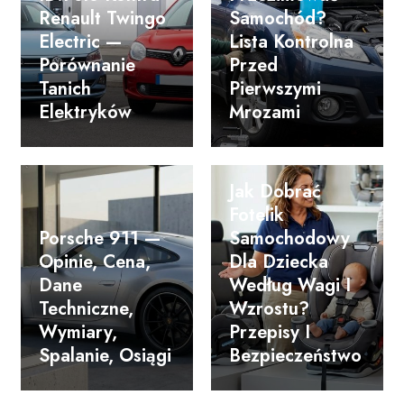
Renault Twingo
Samochód?
Electric —
Lista Kontrolna
Porównanie
Przed
Tanich
Pierwszymi
Elektryków
Mrozami
Jak Dobrać
Fotelik
Porsche 911 —
Samochodowy
Opinie, Cena,
Dla Dziecka
Dane
Według Wagi I
Techniczne,
Wzrostu?
Wymiary,
Przepisy I
Spalanie, Osiągi
Bezpieczeństwo