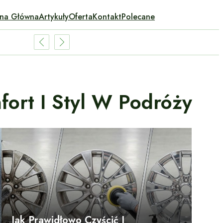
ona Główna
Artykuły
Oferta
Kontakt
Polecane
ort I Styl W Podróży
Jak Prawidłowo Czyścić I