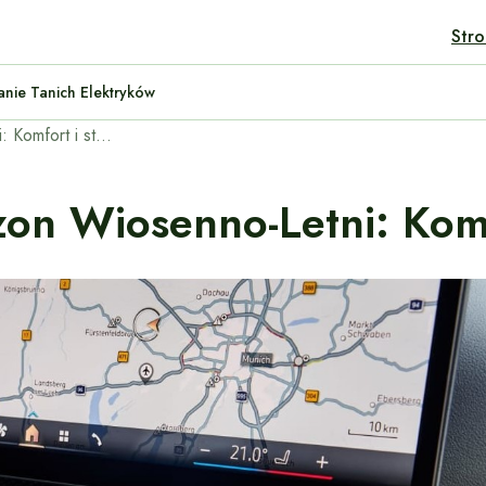
Str
enault Twingo Electric — Porównanie Tanich Elektryków
Akcesoria BMW na sezon wiosenno-letni: Komfort i styl w podróży
n Wiosenno-Letni: Komf