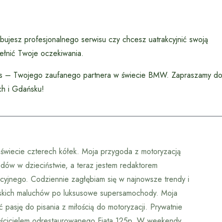
ujesz profesjonalnego serwisu czy chcesz uatrakcyjnić swoją
pełnić Twoje oczekiwania.
ors – Twojego zaufanego partnera w świecie BMW. Zapraszamy d
ch i Gdańsku!
w świecie czterech kółek. Moja przygoda z motoryzacją
dów w dzieciństwie, a teraz jestem redaktorem
cyjnego. Codziennie zagłębiam się w najnowsze trendy i
jskich maluchów po luksusowe supersamochody. Moja
 pasję do pisania z miłością do motoryzacji. Prywatnie
właścicielem odrestaurowanego Fiata 125p. W weekendy