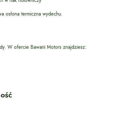
h w hak holowniczy
a osłona termiczna wydechu.
azdy. W ofercie Bawarii Motors znajdziesz:
ność